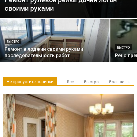
своими руками
БЫСТРО
БЫСТРО
Ремонт в лоджии своими руками
последовательность работ
Рено пре
Не пропустите новинки
Все
Быстро
Больше